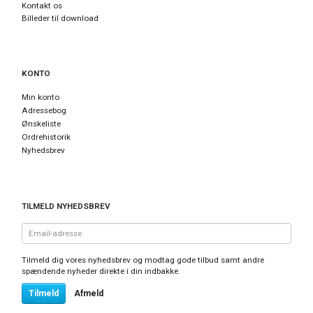
Kontakt os
Billeder til download
KONTO
Min konto
Adressebog
Ønskeliste
Ordrehistorik
Nyhedsbrev
TILMELD NYHEDSBREV
Email-
adresse
Tilmeld dig vores nyhedsbrev og modtag gode tilbud samt andre
spændende nyheder direkte i din indbakke.
Tilmeld
Afmeld