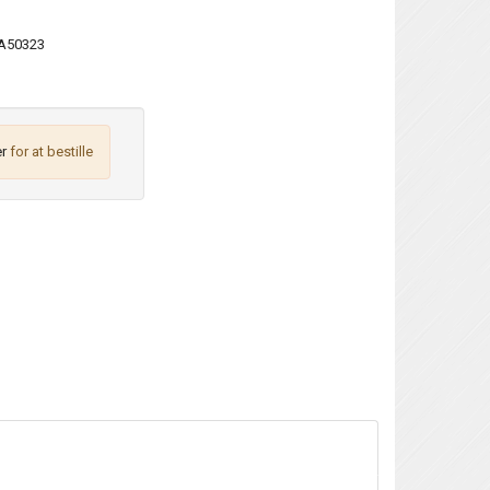
A50323
r
for at bestille