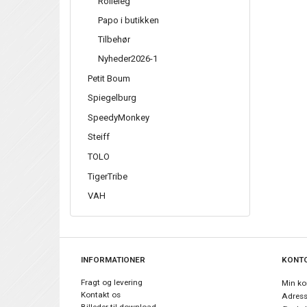
Rolleleg
Papo i butikken
Tilbehør
Nyheder2026-1
Petit Boum
Spiegelburg
SpeedyMonkey
Steiff
TOLO
TigerTribe
VAH
INFORMATIONER
KONT
Fragt og levering
Min ko
Kontakt os
Adres