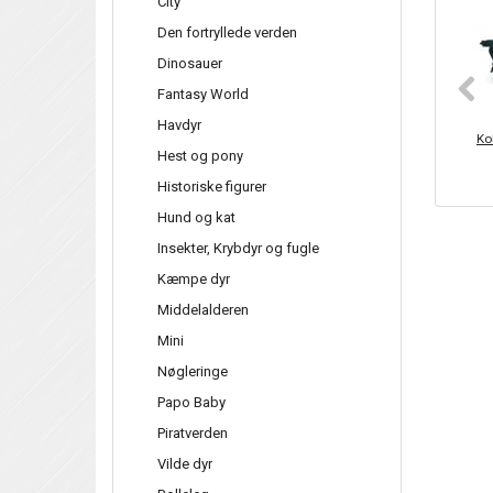
City
Den fortryllede verden
Dinosauer
Fantasy World
Havdyr
Kol
Hest og pony
Historiske figurer
Hund og kat
Insekter, Krybdyr og fugle
Kæmpe dyr
Middelalderen
Mini
Nøgleringe
Papo Baby
Piratverden
Vilde dyr