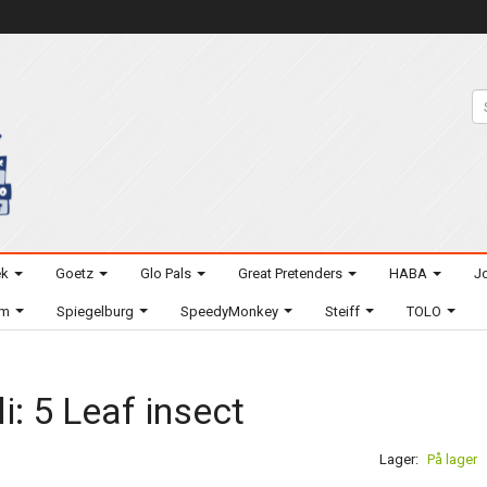
ek
Goetz
Glo Pals
Great Pretenders
HABA
Jo
um
Spiegelburg
SpeedyMonkey
Steiff
TOLO
li: 5 Leaf insect
Lager:
På lager