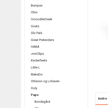
Bumpas
Clixo
CrocodileCreek
Goetz
Glo Pals
Great Pretenders
HABA
JoinClips
Kinderfeets
Little L
MakeDo
Ohlsson og Lohaven
Ooly
Papo
Andre 
Bondegård