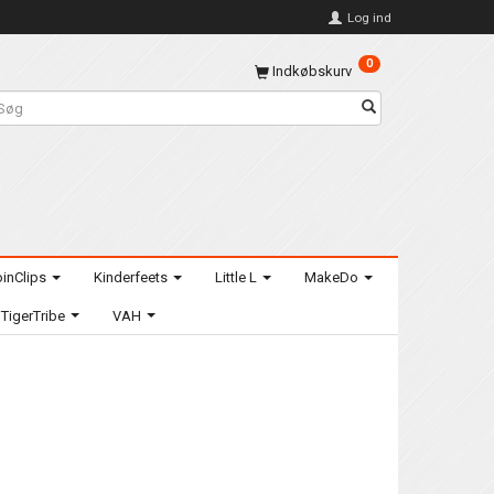
Log ind
0
Indkøbskurv
inClips
Kinderfeets
Little L
MakeDo
TigerTribe
VAH