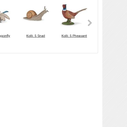
ragonfly
Kolli: 5 Snail
Kolli: 5 Pheasant
Kolli: 5 Mole