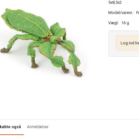
5x8,5x2
Model/varenr.:
P
Vægt:
16 g
Log ind he
købte også
Anmeldelser