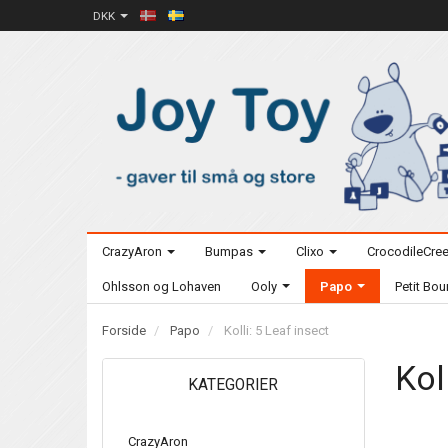
DKK
CrazyAron
Bumpas
Clixo
CrocodileCre
Ohlsson og Lohaven
Ooly
Papo
Petit Bo
Forside
Papo
Kolli: 5 Leaf insect
Kol
KATEGORIER
CrazyAron