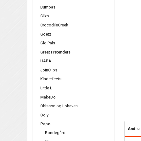
Bumpas
Clixo
CrocodileCreek
Goetz
Glo Pals
Great Pretenders
HABA
JoinClips
Kinderfeets
Little L
MakeDo
Ohlsson og Lohaven
Ooly
Papo
Andre 
Bondegård