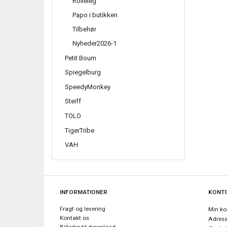
Rolleleg
Papo i butikken
Tilbehør
Nyheder2026-1
Petit Boum
Spiegelburg
SpeedyMonkey
Steiff
TOLO
TigerTribe
VAH
INFORMATIONER
KONT
Fragt og levering
Min ko
Kontakt os
Adres