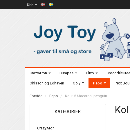
DKK
CrazyAron
Bumpas
Clixo
CrocodileCre
Ohlsson og Lohaven
Ooly
Papo
Petit Bo
Forside
Papo
Kolli: 5 Macaroni penguin
Kol
KATEGORIER
CrazyAron