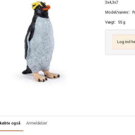
3x4,3x7
Model/varenr.:
P
Vægt:
55 g
Log ind he
købte også
Anmeldelser