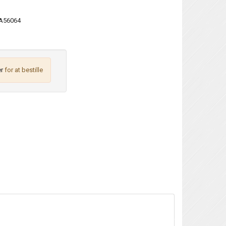
A56064
r
for at bestille