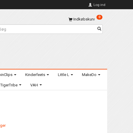
Log ind
0
Indkøbskurv
inClips
Kinderfeets
Little L
MakeDo
TigerTribe
VAH
ager