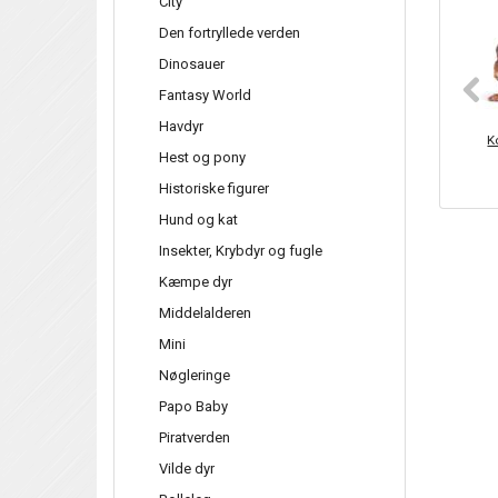
City
Den fortryllede verden
Dinosauer
Fantasy World
Havdyr
Ko
Hest og pony
Historiske figurer
Hund og kat
Insekter, Krybdyr og fugle
Kæmpe dyr
Middelalderen
Mini
Nøgleringe
Papo Baby
Piratverden
Vilde dyr