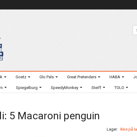
ek
Goetz
Glo Pals
Great Pretenders
HABA
Jo
um
Spiegelburg
SpeedyMonkey
Steiff
TOLO
li: 5 Macaroni penguin
Lager:
Ikke på l