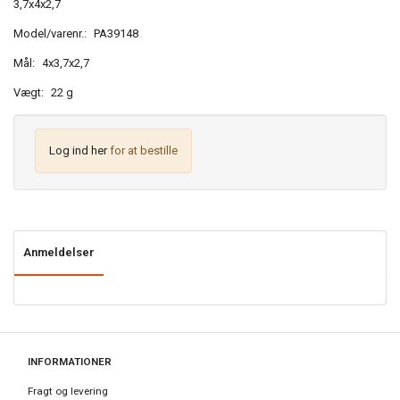
3,7x4x2,7
Model/varenr.:
PA39148
Mål:
4x3,7x2,7
Vægt:
22 g
Log ind her
for at bestille
Anmeldelser
INFORMATIONER
Fragt og levering