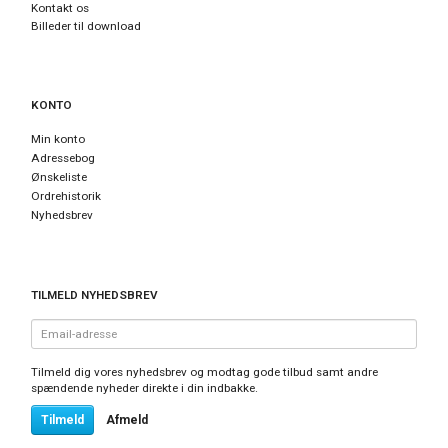
Kontakt os
Billeder til download
KONTO
Min konto
Adressebog
Ønskeliste
Ordrehistorik
Nyhedsbrev
TILMELD NYHEDSBREV
Email-
adresse
Tilmeld dig vores nyhedsbrev og modtag gode tilbud samt andre
spændende nyheder direkte i din indbakke.
Tilmeld
Afmeld