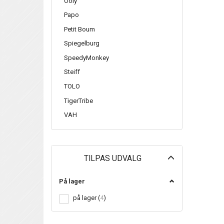
Ooly
Papo
Petit Boum
Spiegelburg
SpeedyMonkey
Steiff
TOLO
TigerTribe
VAH
Skifte
TILPAS UDVALG
filter
På lager
på lager
(
4
)