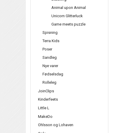
Animal upon Animal
Unicorn Glitterluck
Game meets puzzle
Spisning
Terra Kids
Poser
Sandleg
Nye varer
Fødselsdag
Rolleleg
JoinClips
Kinderfeets
Little L
MakeDo
Ohlsson og Lohaven