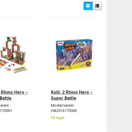
 2 Rhino Hero –
Kolli: 2 Rhino Hero –
Battle
Super Battle
arenr.:
Model/varenr.:
173001
HA2013173003
På lager