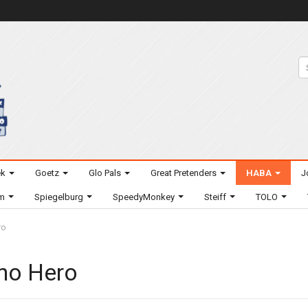
ek
Goetz
Glo Pals
Great Pretenders
HABA
J
um
Spiegelburg
SpeedyMonkey
Steiff
TOLO
ro
no Hero