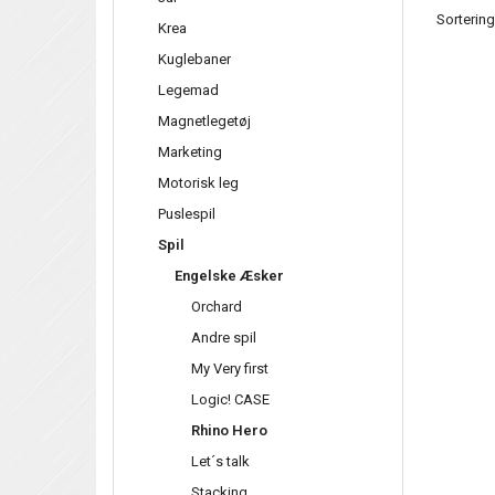
Sortering
Krea
Kuglebaner
Legemad
Magnetlegetøj
Marketing
Motorisk leg
Puslespil
Spil
Engelske Æsker
Orchard
Andre spil
My Very first
Logic! CASE
Rhino Hero
Let´s talk
Stacking