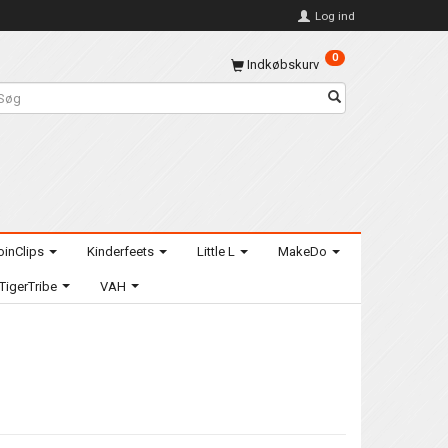
Log ind
0
Indkøbskurv
oinClips
Kinderfeets
Little L
MakeDo
TigerTribe
VAH