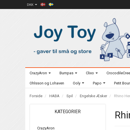
DKK
CrazyAron
Bumpas
Clixo
CrocodileCre
Ohlsson og Lohaven
Ooly
Papo
Petit Bo
Forside
HABA
Spil
Engelske Æsker
Rhino He
KATEGORIER
Rhi
CrazyAron