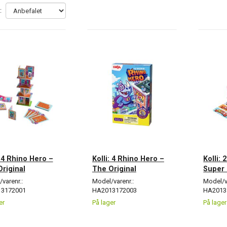
:
: 4 Rhino Hero –
Kolli: 4 Rhino Hero –
Kolli:
riginal
The Original
Super 
varenr.:
Model/varenr.:
Model/v
3172001
HA2013172003
HA2013
er
På lager
På lager