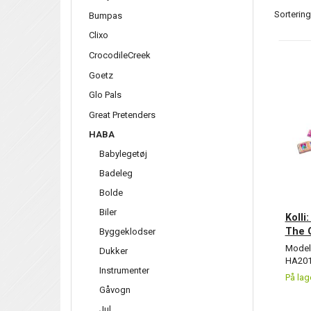
Sortering
Bumpas
Clixo
CrocodileCreek
Goetz
Glo Pals
Great Pretenders
HABA
Babylegetøj
Badeleg
Bolde
Biler
Kolli
The O
Byggeklodser
Model/
Dukker
HA201
Instrumenter
På lag
Gåvogn
Jul