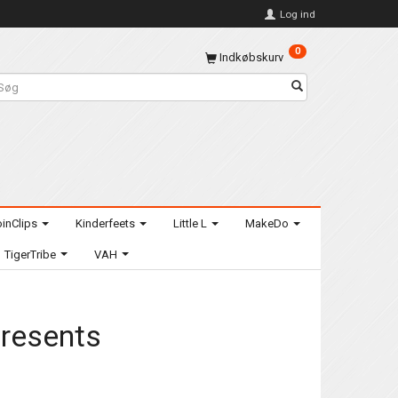
Log ind
0
Indkøbskurv
inClips
Kinderfeets
Little L
MakeDo
TigerTribe
VAH
Presents