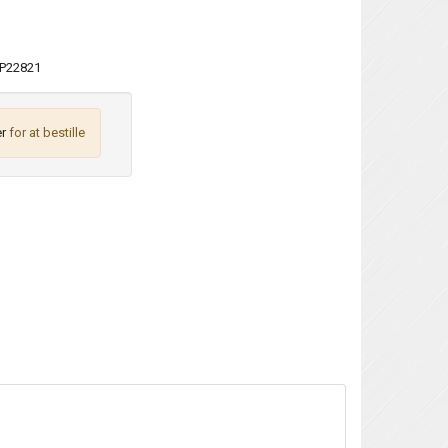
P22821
r
for at bestille