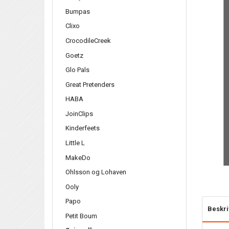
Bumpas
Clixo
CrocodileCreek
Goetz
Glo Pals
Great Pretenders
HABA
JoinClips
Kinderfeets
Little L
MakeDo
Ohlsson og Lohaven
Ooly
Papo
Beskri
Petit Boum