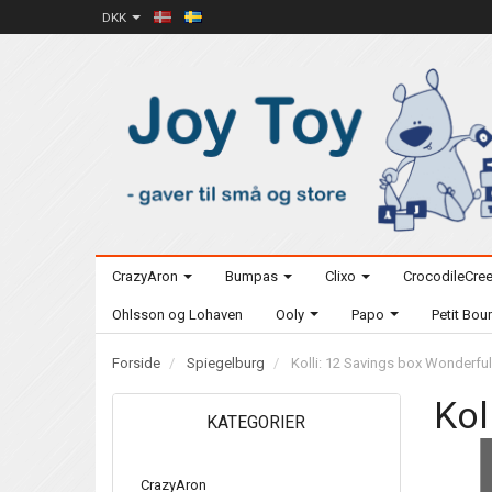
DKK
CrazyAron
Bumpas
Clixo
CrocodileCre
Ohlsson og Lohaven
Ooly
Papo
Petit Bo
Forside
Spiegelburg
Kolli: 12 Savings box Wonderful
Kol
KATEGORIER
CrazyAron