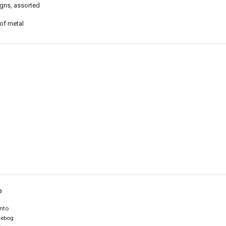
gns, assorted
of metal
O
nto
sebog