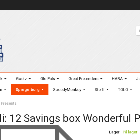
ek
Goetz
Glo Pals
Great Pretenders
HABA
Jo
um
Spiegelburg
SpeedyMonkey
Steiff
TOLO
 Presents
li: 12 Savings box Wonderful 
Lager:
På lager