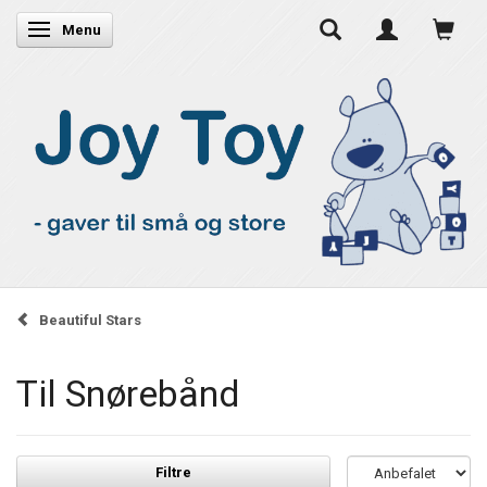
Skifte navigation
Menu
Beautiful Stars
Til Snørebånd
Filtre