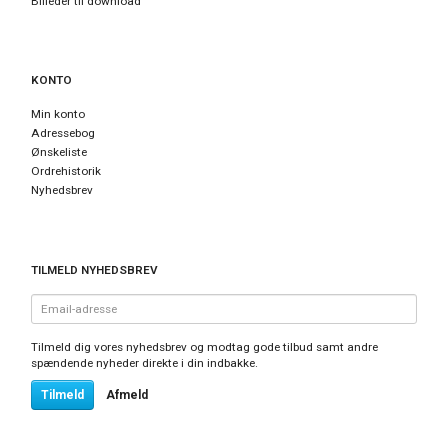
Billeder til download
KONTO
Min konto
Adressebog
Ønskeliste
Ordrehistorik
Nyhedsbrev
TILMELD NYHEDSBREV
Email-
adresse
Tilmeld dig vores nyhedsbrev og modtag gode tilbud samt andre
spændende nyheder direkte i din indbakke.
Tilmeld
Afmeld