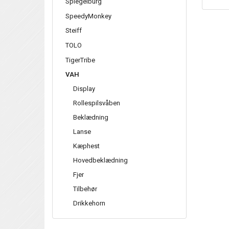
Spiegelburg
SpeedyMonkey
Steiff
TOLO
TigerTribe
VAH
Display
Rollespilsvåben
Beklædning
Lanse
Kæphest
Hovedbeklædning
Fjer
Tilbehør
Drikkehorn