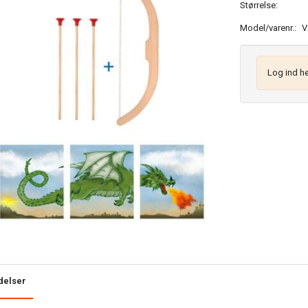
Størrelse:
Model/varenr.:
V
Log ind he
delser