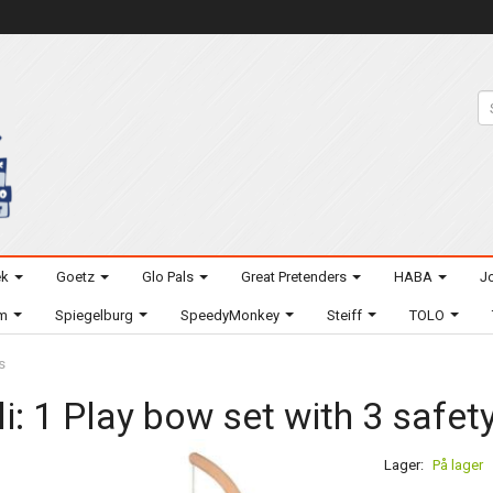
ek
Goetz
Glo Pals
Great Pretenders
HABA
Jo
um
Spiegelburg
SpeedyMonkey
Steiff
TOLO
s
li: 1 Play bow set with 3 safet
Lager:
På lager