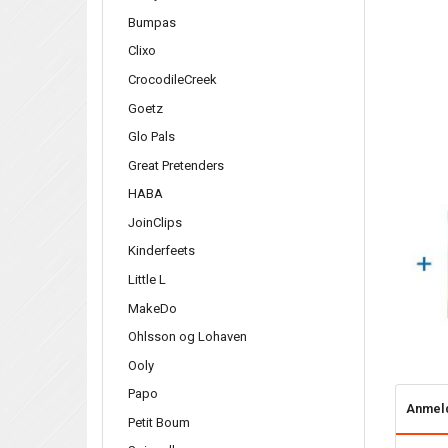
Bumpas
Clixo
CrocodileCreek
Goetz
Glo Pals
Great Pretenders
HABA
JoinClips
Kinderfeets
Little L
MakeDo
Ohlsson og Lohaven
Ooly
Papo
Anmel
Petit Boum