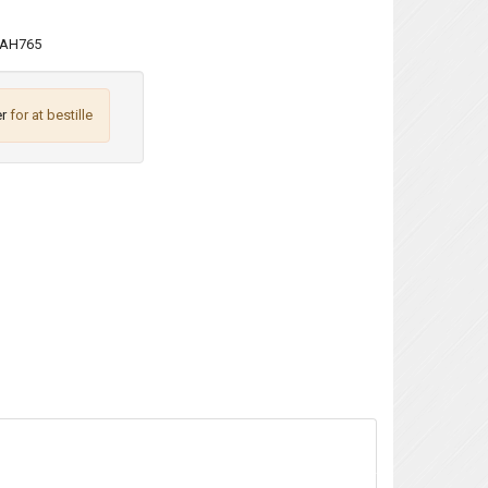
AH765
r
for at bestille