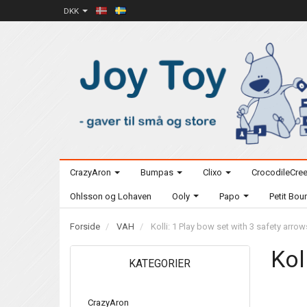
DKK
CrazyAron
Bumpas
Clixo
CrocodileCre
Ohlsson og Lohaven
Ooly
Papo
Petit Bo
Forside
VAH
Kolli: 1 Play bow set with 3 safety arrow
Kol
KATEGORIER
CrazyAron