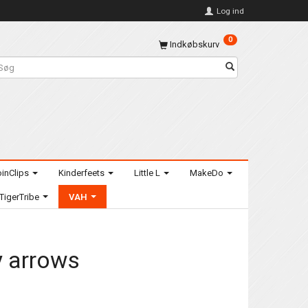
Log ind
0
Indkøbskurv
inClips
Kinderfeets
Little L
MakeDo
TigerTribe
VAH
y arrows