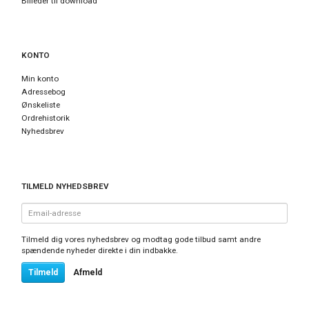
Billeder til download
KONTO
Min konto
Adressebog
Ønskeliste
Ordrehistorik
Nyhedsbrev
TILMELD NYHEDSBREV
Email-
adresse
Tilmeld dig vores nyhedsbrev og modtag gode tilbud samt andre
spændende nyheder direkte i din indbakke.
Tilmeld
Afmeld