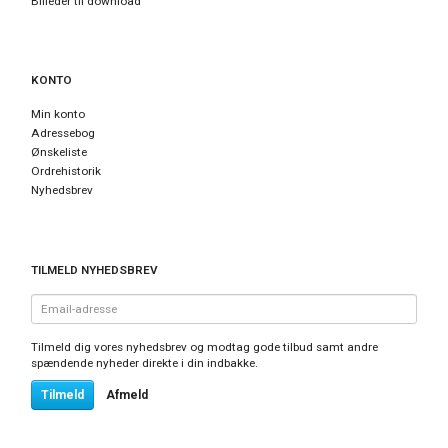
Billeder til download
KONTO
Min konto
Adressebog
Ønskeliste
Ordrehistorik
Nyhedsbrev
TILMELD NYHEDSBREV
Email-
adresse
Tilmeld dig vores nyhedsbrev og modtag gode tilbud samt andre
spændende nyheder direkte i din indbakke.
Tilmeld
Afmeld