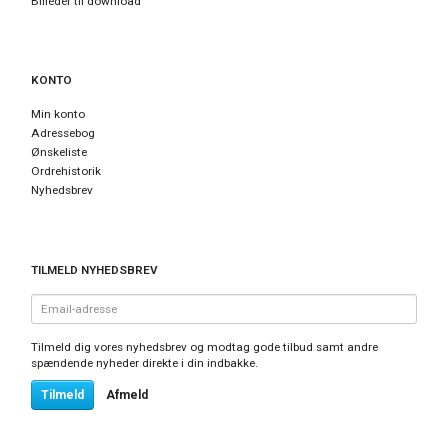
Billeder til download
KONTO
Min konto
Adressebog
Ønskeliste
Ordrehistorik
Nyhedsbrev
TILMELD NYHEDSBREV
Email-
adresse
Tilmeld dig vores nyhedsbrev og modtag gode tilbud samt andre
spændende nyheder direkte i din indbakke.
Tilmeld
Afmeld