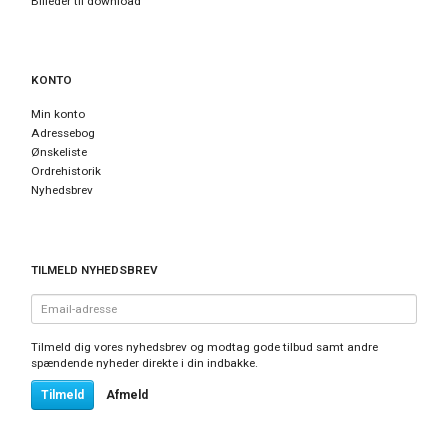
Billeder til download
KONTO
Min konto
Adressebog
Ønskeliste
Ordrehistorik
Nyhedsbrev
TILMELD NYHEDSBREV
Email-
adresse
Tilmeld dig vores nyhedsbrev og modtag gode tilbud samt andre
spændende nyheder direkte i din indbakke.
Tilmeld
Afmeld