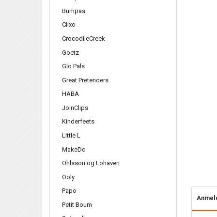
Bumpas
Clixo
CrocodileCreek
Goetz
Glo Pals
Great Pretenders
HABA
JoinClips
Kinderfeets
Little L
MakeDo
Ohlsson og Lohaven
Ooly
Papo
Anmel
Petit Boum