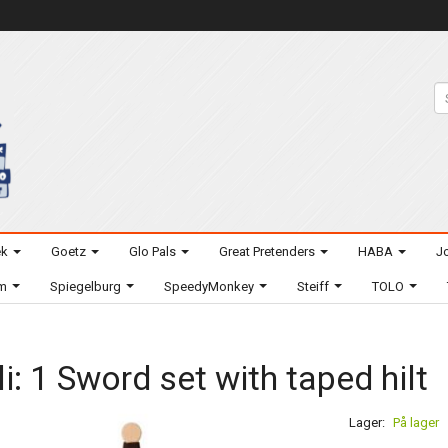
ek
Goetz
Glo Pals
Great Pretenders
HABA
Jo
um
Spiegelburg
SpeedyMonkey
Steiff
TOLO
li: 1 Sword set with taped hilt
Lager:
På lager