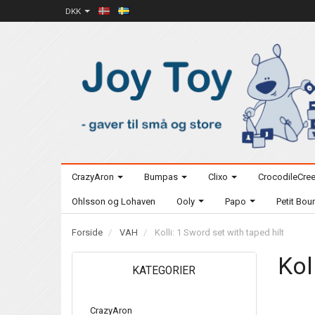
DKK
CrazyAron
Bumpas
Clixo
CrocodileCre
Ohlsson og Lohaven
Ooly
Papo
Petit Bo
Forside
VAH
Kolli: 1 Sword set with taped hilt
Kol
KATEGORIER
CrazyAron