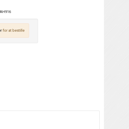
AH916
r
for at bestille