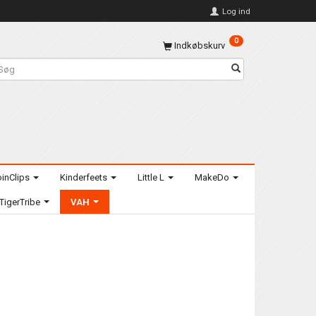
Log ind
0
Indkøbskurv
inClips
Kinderfeets
Little L
MakeDo
TigerTribe
VAH