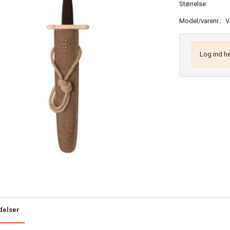
Størrelse:
Model/varenr.:
V
Log ind he
delser