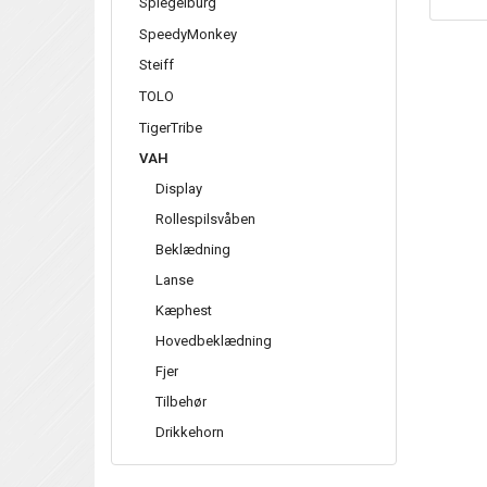
Spiegelburg
SpeedyMonkey
Steiff
TOLO
TigerTribe
VAH
Display
Rollespilsvåben
Beklædning
Lanse
Kæphest
Hovedbeklædning
Fjer
Tilbehør
Drikkehorn