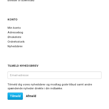
Billeder til download
KONTO
Min konto
Adressebog
Ønskeliste
Ordrehistorik
Nyhedsbrev
TILMELD NYHEDSBREV
Email-
adresse
Tilmeld dig vores nyhedsbrev og modtag gode tilbud samt andre
spændende nyheder direkte i din indbakke.
Tilmeld
Afmeld