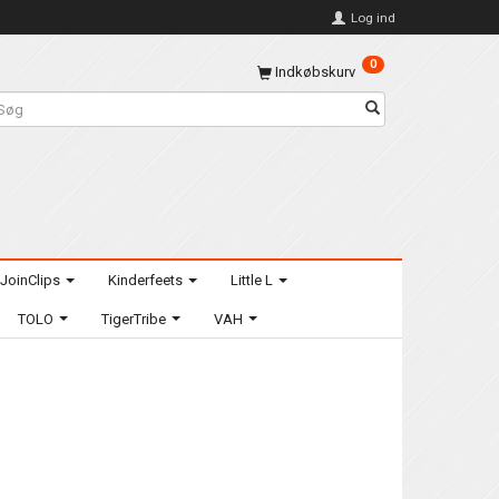
Log ind
0
Indkøbskurv
JoinClips
Kinderfeets
Little L
TOLO
TigerTribe
VAH