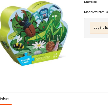
Størrelse:
Model/varenr.:
C
Log ind he
delser