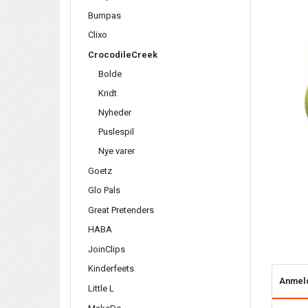
Bumpas
Clixo
CrocodileCreek
Bolde
Kridt
Nyheder
Puslespil
Nye varer
Goetz
Glo Pals
Great Pretenders
HABA
JoinClips
Kinderfeets
Anmel
Little L
MakeDo