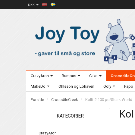
DKK
CrazyAron
Bumpas
Clixo
CrocodileCr
MakeDo
Ohlsson og Lohaven
Ooly
Papo
Forside
CrocodileCreek
Kolli: 2 100 pc/Shark World
Kol
KATEGORIER
CrazyAron