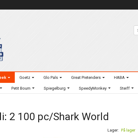
eek
Goetz
Glo Pals
Great Pretenders
HABA
Petit Boum
Spiegelburg
SpeedyMonkey
Steiff
li: 2 100 pc/Shark World
Lager:
På lager