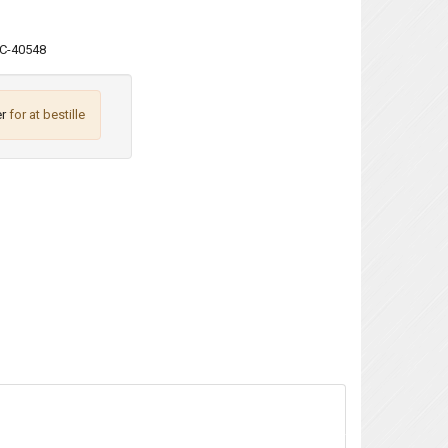
C-40548
r
for at bestille