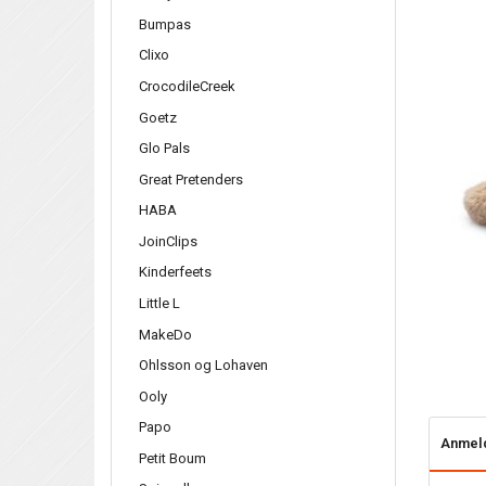
Bumpas
Clixo
CrocodileCreek
Goetz
Glo Pals
Great Pretenders
HABA
JoinClips
Kinderfeets
Little L
MakeDo
Ohlsson og Lohaven
Ooly
Papo
Anmel
Petit Boum