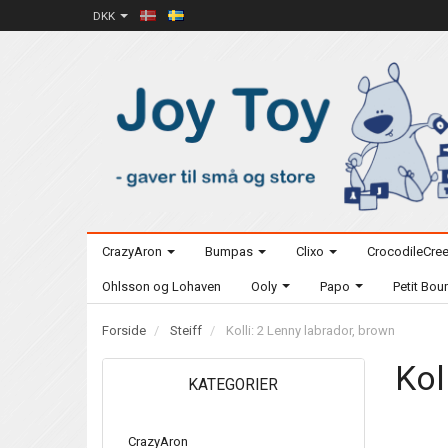
DKK
CrazyAron
Bumpas
Clixo
CrocodileCre
Ohlsson og Lohaven
Ooly
Papo
Petit Bo
Forside
Steiff
Kolli: 2 Lenny labrador, brown
Kol
KATEGORIER
CrazyAron