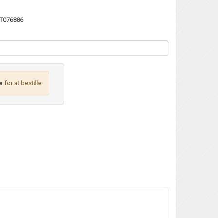
T076886
r
for at bestille