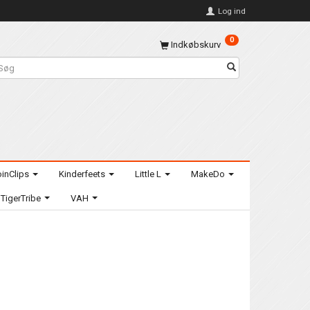
Log ind
0
Indkøbskurv
inClips
Kinderfeets
Little L
MakeDo
TigerTribe
VAH