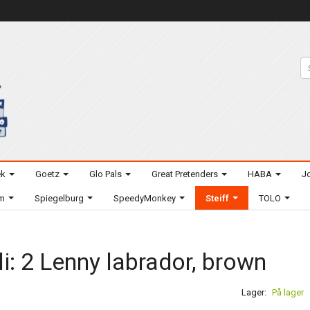
ek
Goetz
Glo Pals
Great Pretenders
HABA
Jo
um
Spiegelburg
SpeedyMonkey
Steiff
TOLO
li: 2 Lenny labrador, brown
Lager:
På lager