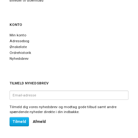
Billeder til download
KONTO
Min konto
Adressebog
Ønskeliste
Ordrehistorik
Nyhedsbrev
TILMELD NYHEDSBREV
Email-
adresse
Tilmeld dig vores nyhedsbrev og modtag gode tilbud samt andre
spændende nyheder direkte i din indbakke.
Tilmeld
Afmeld