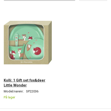
Kolli: 1 Gift set fox&deer
Little Wonder
Model/varenr.:
SP22036
På lager