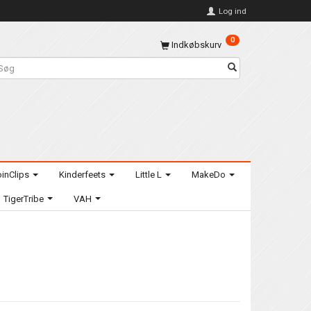
Log ind
0
Indkøbskurv
inClips
Kinderfeets
Little L
MakeDo
TigerTribe
VAH