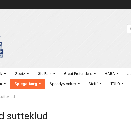
ek
Goetz
Glo Pals
Great Pretenders
HABA
Jo
um
Spiegelburg
SpeedyMonkey
Steiff
TOLO
utteklud
 sutteklud