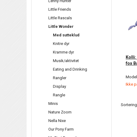
Lenny Hunter
Little Friends
Little Rascals
Little Wonder
Med sutteklud
Knitre dyr
Kramme dyr
Kolli:
Musik/aktivitet
fox 
Eating and Drinking
Model/
Rangler
Ikke p
Display
Rangle
Minis
Sortering
Nature Zoom
Nella Nixe
Our Pony Farm