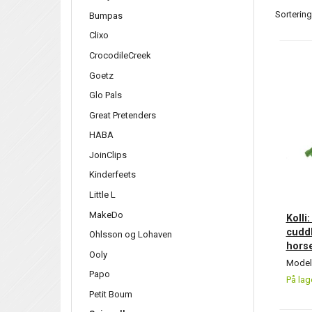
Sortering
Bumpas
Clixo
CrocodileCreek
Goetz
Glo Pals
Great Pretenders
HABA
JoinClips
Kinderfeets
Little L
MakeDo
Kolli:
cudd
Ohlsson og Lohaven
horse
Ooly
Model/
Papo
På lag
Petit Boum