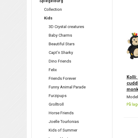
Spiegelburg
Collection
Kids
3D Crystal creatures
Baby Charms
Beautiful Stars
Capt'n Sharky
Dino Friends
Felix
Kolli:
Friends Forever
cudd
Funny Animal Parade
monk
Furzipups
Model/
Grolltroll
På lag
Horse Friends
Joelle Tourlonias
Kids of Summer