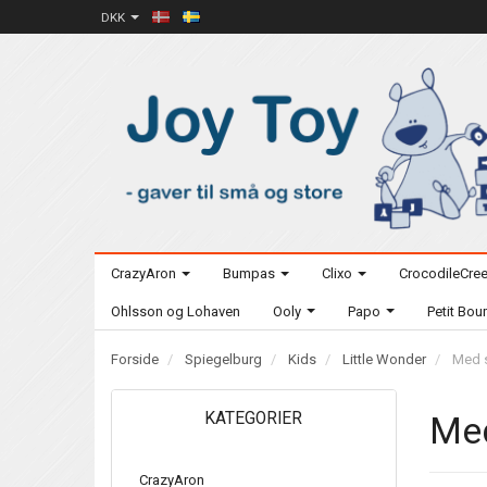
DKK
CrazyAron
Bumpas
Clixo
CrocodileCre
Ohlsson og Lohaven
Ooly
Papo
Petit Bo
Forside
Spiegelburg
Kids
Little Wonder
Med s
KATEGORIER
Med
CrazyAron