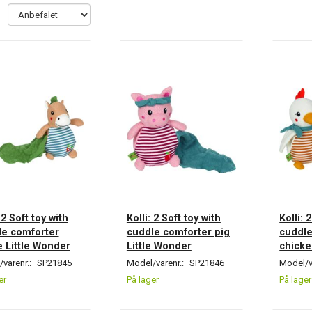
:
 2 Soft toy with
Kolli: 2 Soft toy with
Kolli: 
le comforter
cuddle comforter pig
cuddle
 Little Wonder
Little Wonder
chicke
varenr.:
SP21845
Model/varenr.:
SP21846
Model/v
er
På lager
På lager