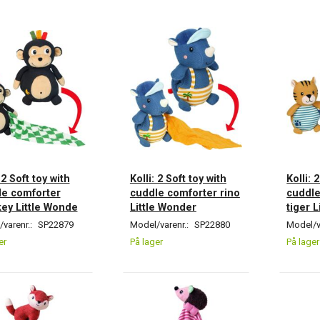
 2 Soft toy with
Kolli: 2 Soft toy with
Kolli: 
le comforter
cuddle comforter rino
cuddle
ey Little Wonde
Little Wonder
tiger 
varenr.:
SP22879
Model/varenr.:
SP22880
Model/v
er
På lager
På lager