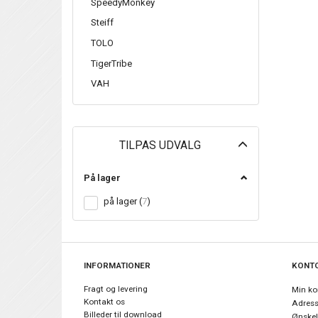
SpeedyMonkey
Steiff
TOLO
TigerTribe
VAH
Skifte
TILPAS UDVALG
filter
På lager
på lager
(
7
)
INFORMATIONER
KONT
Fragt og levering
Min ko
Kontakt os
Adres
Billeder til download
Ønskel