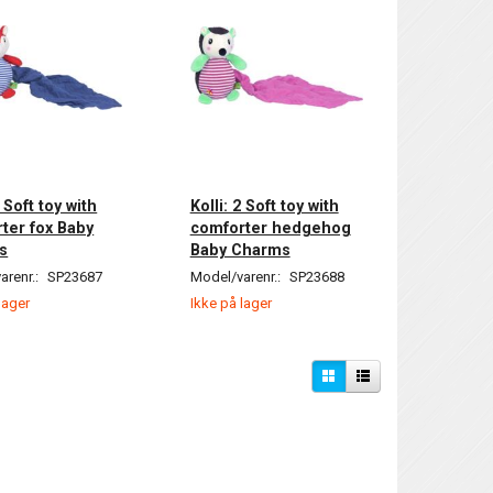
2 Soft toy with
Kolli: 2 Soft toy with
ter fox Baby
comforter hedgehog
s
Baby Charms
arenr.:
SP23687
Model/varenr.:
SP23688
lager
Ikke på lager