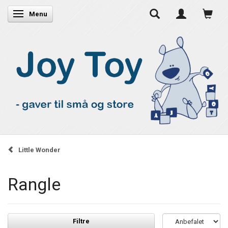
Skifte navigation
Menu
Little Wonder
Rangle
Filtre